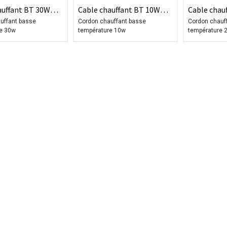
auffant BT 30W
Cable chauffant BT 10W
Cable chau
230V
230V
uffant basse
Cordon chauffant basse
Cordon chauf
e 30w
température 10w
température 