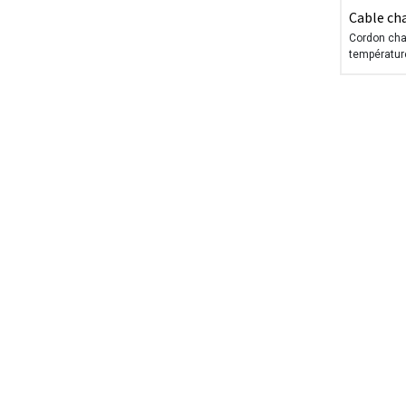
Cable ch
230V
Cordon cha
températur