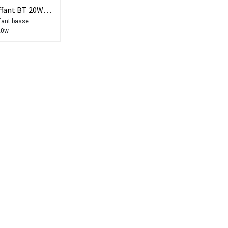
ffant BT 20W
fant basse
20w