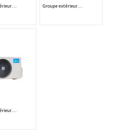
érieur
Groupe extérieur
Breezeless /
monosplit Arum 2.0 R32 -
2.0 R32 - 3,5kW
2,6kW
érieur
Arum 2.0 R32 -