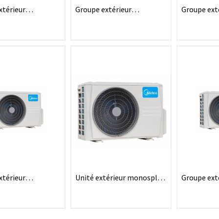
xtérieur
Groupe extérieur
Groupe ext
t R32 5 sorties
monosplit Breezeless /
monosplit 
Pure Glass 2.0 R32 - 2,6kW
Pure Glass 
xtérieur
Unité extérieur monosplit
Groupe ext
t Arum 2.0 R32 -
Arum 2.0 R32 - 7,1kW
monosplit 
3,5kW