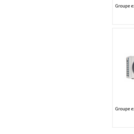
Groupe e
multispli
12.3kW
Groupe e
monospli
5,2kW