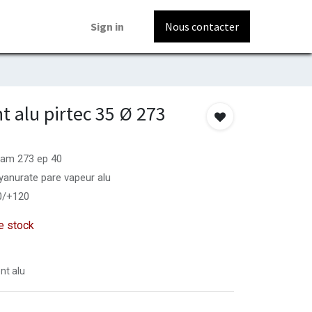
Sign in
Nous contacter
t alu pirtec 35 Ø 273
diam 273 ep 40
yanurate pare vapeur alu
50/+120
e stock
nt alu