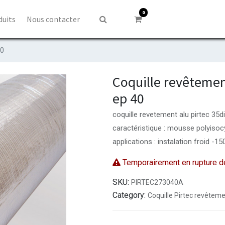
0
duits
Nous contacter
40
Coquille revêtemen
ep 40
coquille revetement alu pirtec 35
caractéristique : mousse polyisoc
applications : instalation froid -1
Temporairement en rupture d
SKU:
PIRTEC273040A
Category:
Coquille Pirtec revêteme