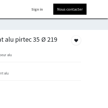
Sign in
Nous contacter
t alu pirtec 35 Ø 219
eur alu
nt alu