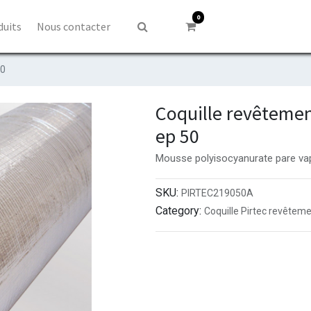
0
duits
Nous contacter
50
Coquille revêtemen
ep 50
Mousse polyisocyanurate pare vap
SKU:
PIRTEC219050A
Category:
Coquille Pirtec revêteme