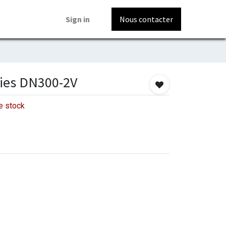
Sign in
Nous contacter
oies DN300-2V
e stock